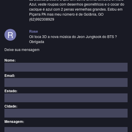
Azul, veste roupas com desenhos geométricos e o cocar do
cacique é azul com 2 penas vermelhas grandes. Estou em
Piçarra PA mas meu número é de Goiânia, GO
(62)992308929
R
Rose
Oii toca 3D a nova música do Jeon Jungkook do BTS ?
Obrigada
Deixe sua mensagem
Nome:
Email:
Estado:
Cidade:
Mensagem: