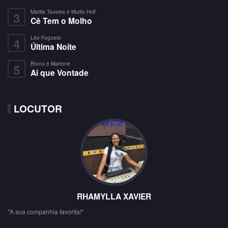
Marilia Tavares e Murilo Hulf
3
Cê Tem o Molho
Léo Foguete
4
Última Noite
Bruno e Marrone
5
Ai que Vontade
LOCUTOR
RHAMYLLA XAVIER
"A sua companhia favorita!"