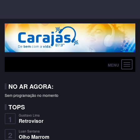
Toggle
navigat
NO AR AGORA:
Sem programação no momento
TOPS
Gusttavo Lima
1
Retrovisor
Luan Santana
2
Olho Marrom